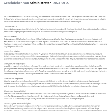
Geschrieben von
Administrator
| 2024-09-27
Pin-Kartenscharnier
ist ein Scharnier, das häufig in Lichtpaneelen und -karten verwendet wird. Sein Design und die Materialauswahl wirken sich
direkt auf seine Leistung, Haltbarkeit und seinen Einsatzbereich aus. Die Unterschiede in Festigkeit, Gewicht, Kosten und Alterungsbeständigkeit
verschiedener Materialien bestimmen die Leistung von Pin-Card-Scharnieren in verschiedenen Anwendungen.
1. Art des Materials
Die am häufigsten verwendeten Materialien für Pin-Kartenscharniere sind hauptsächlich Metall und Kunststoff. Diese beiden Materialien verfügen
jeweils über einzigartige Eigenschaften und passen sich unterschiedlichen Nutzungsanforderungen an.
Metallmaterialien
Zu den gängigen Metallmaterialien gehören Edelstahl, Aluminium und Kupfer. Diese Metalle zeichnen sich durch eine hohe Festigkeit und
Haltbarkeit aus, halten hohen Belastungen stand und eignen sich für den Einsatz in Fällen, in denen eine hohe Belastbarkeit erforderlich ist.
Metallscharniere können bei häufigem Öffnen und Schließen in der Regel eine gute Stabilität und Verschleißfestigkeit beibehalten, was sie zu einer
langlebigeren Wahl macht.
Kunststoffmaterialien
Zu den gängigen Kunststoffmaterialien gehören Polypropylen (PP), Polyethylen (PE) usw. Diese Materialien sind leicht, kostengünstig und
einfach zu verarbeiten und eignen sich für leichte Anwendungen, die keine hohe Festigkeit erfordern. Kunststoffscharniere weisen in der Regel eine
gute Korrosionsbeständigkeit und Isolierung auf und eignen sich für den Einsatz in feuchten Umgebungen oder in der Nähe elektrischer Geräte.
2. Festigkeit und Tragfähigkeit
Die Wahl der Materialien hat direkten Einfluss auf die Festigkeit und Belastbarkeit des Pin Card Hinge. Metallmaterialien sind stärker und für
größere physische Belastungen geeignet, während Kunststoffmaterialien relativ schwach sind und sich für leichte Karten oder Tafeln eignen. Wenn
das Scharnier wiederholten Öffnungs- und Schließvorgängen standhalten muss, sind die Verschleißfestigkeit und Stabilität des Metallscharniers
besonders wichtig, um durch Ermüdung verursachte strukturelle Ausfälle wirksam zu vermeiden.
3. Gewicht und Tragbarkeit
Bei vielen Anwendungen, insbesondere bei DIY-Projekten und Lichtdisplays, ist das Gewicht ein wichtiger Gesichtspunkt. Das Kunststoff-
Pinkartenscharnier ist aufgrund seines geringen Gewichts leichter zu transportieren und benutzerfreundlich, wodurch das Gesamtdesign flexibler
wird. Daher sind Kunststoffscharniere möglicherweise die bessere Wahl für Projekte, die häufig bewegt oder getragen werden müssen.
4. Kosten und Wirtschaftlichkeit
Der Kostenunterschied verschiedener Materialien wirkt sich auch auf die Marktpositionierung des Pin-Card-Scharniers aus. Metallscharniere sind
in der Regel teurer, aber auf lange Sicht kann ihre Haltbarkeit zu einer höheren Wirtschaftlichkeit führen. Im Gegensatz dazu sind
Kunststoffscharniere kostengünstiger und eignen sich besser für die Massenproduktion und Low-Budget-Projekte.
5. Anti-Aging und Wetterbeständigkeit
Bei manchen Anwendungen, insbesondere im Freien oder in feuchten Umgebungen, ist die Alterungsschutzfähigkeit des Scharniers von
entscheidender Bedeutung. Metallmaterialien neigen zu Rost, wenn sie Sauerstoff und Feuchtigkeit ausgesetzt werden, während einige
Kunststoffmaterialien UV-Beständigkeit und chemische Korrosionsbeständigkeit aufweisen, was die Lebensdauer effektiv verlängern kann. Daher