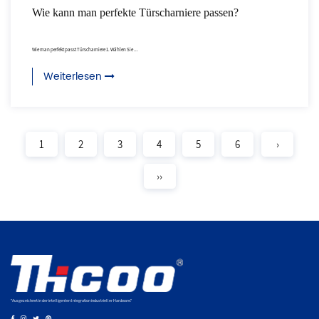
Wie kann man perfekte Türscharniere passen?
Wie man perfekt passt Türscharniere 1. Wählen Sie ...
Weiterlesen
1
2
3
4
5
6
›
››
"Ausgezeichnet in der intelligenten Integration industrieller Hardware."