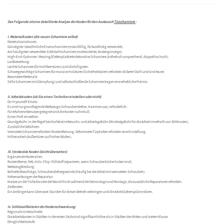
Das Folgende ist eine detaillierte Analyse der Kosten für den Austausch
Türscharniere
:
I. Materialkosten (die neuen Scharniere selbst)
Materialvariationen:
Günstigste: Gewöhnliche Eisenscharniere (rostanfällig, für kurzfristig verwendet).
Am häufigsten verwendete: Edelstahlscharniere (rostresistente, kostengünstige).
High-End-Optionen: Messing/Elektroplattierte dekorative Scharniere (ästhetisch ansprechend, doppelt so hoch).
Lastbewertung:
Leichte Scharniere (für Hohlkerntüren) sind die billigsten.
Schwergewichtige Scharniere (für massive Holztüren/Sicherheitstüren) erfordern dickerer Stahl und sind teurer.
Besondere Merkmale:
Stille Scharniere (mit Dämpfung) und selbstschließende Scharniere tragen eine erhebliche Prämie.
Ii. Arbeitskosten (ob Sie einen Techniker einstellen oder nicht)
Do-it-yourself-Ersatz:
Es sind nur grundlegende Werkzeuge (Schraubendreher, Hammer usw.) erforderlich.
Für erfahrene Benutzer geeignet sind die Kosten nahe Null.
Einen Profi einstellen:
Grundgebühr: In der Regel beinhaltet eine Besuchs- und Arbeitsgebühr (Mindestgebühr für die Arbeit innerhalb von 30 Minuten).
Zusätzliche Gebühren:
Verrostete Scharniere erfordern Rostentfernung. Deformierte Türplatten erfordern eine Einstellung.
Höhenarbeit (Außentüren auf hohen Böden).
III. Versteckte Kosten (leicht übersehen)
Ergänzende Materialien:
Rostentferner, Fett, Holz -Chip -Füllstoff (reparieren, wenn Schraubenlöcher locker sind).
Werkzeugkleidung:
Bohrerbitbeschläge, Schraubendrehergewinde (häufig bei der Arbeit mit verrosteten Schrauben).
Nebenwirkungen der Reparatur:
Kratzer an der Türfarbe oder der Wand Finish während der Demontage und Montage, die zusätzliche Reparaturen erfordern.
Zeitkosten:
Ein Anfänger kann über zwei Stunden für diesen Betrieb verbringen und die Arbeit/Lebenspläne stören.
Iv. Schlüsselfaktoren der Kostenschwankung:
Regionale Unterschiede:
Die Arbeitskosten in Städten in der ersten Stufe sind signifikant höher als in Städten der dritten und vierten Klasse.
Dringlichkeitsstufe: