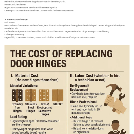
Der beschleunigte Service kostet doppelt so doppelt in den Ferien/Nacht.
Marken und Dienstleister:
High-End-Hardware-Stores berechnen höhere Materialpreise.
Kettenreparaturunternehmen berechnen 20% -50% mehr als einzelne Reparaturen.
V. Kostensparende Tipps:
Bulk -Ersatz:
Wenn mehrere Türen repariert werden müssen, kann die Aushandlung eines Paketangebots den Einheitspreis senken. Bringen Sie Ihre eigenen
Materialien mit:
Kaufen Sie Ihre eigenen Scharniere und bezahlen Sie nur die Arbeitskräfte (vermeiden Sie Markups von Reparaturanbietern).
Vorbeugende Wartung:
Regelmäßig Scharniere schmieren, um Rost und Schäden zu verhindern (zukünftige Ersatzkosten sparen).