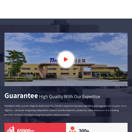
Guarantee
High Quality With Our Expertise
Founded in 2009, as
Door Hinge for Bulid Suppliers
, THCOO Corporation has been operating with ingenuity for 13 years. It is a
high-tech enterprise integrating independent research and development, production, sales and service. It is a leading
domestic hardware intelligent integrated system solution provider.
65000
300
+
+M²