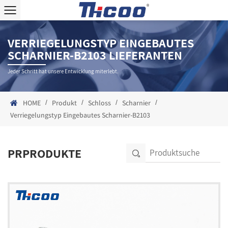
VERRIEGELUNGSTYP EINGEBAUTES
SCHARNIER-B2103 LIEFERANTEN
Jeder Schritt hat unsere Entwicklung miterlebt.
/
/
/
/
HOME
Produkt
Schloss
Scharnier
Verriegelungstyp Eingebautes Scharnier-B2103
PRPRODUKTE