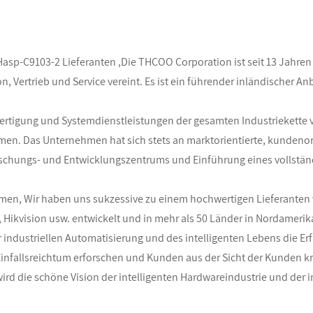
Hasp-C9103-2 Lieferanten
,Die THCOO Corporation ist seit 13 Jahren 
ertrieb und Service vereint. Es ist ein führender inländischer Anbi
 Fertigung und Systemdienstleistungen der gesamten Industriekette
men. Das Unternehmen hat sich stets an marktorientierte, kundenori
chungs- und Entwicklungszentrums und Einführung eines vollständigen
hmen
, Wir haben uns sukzessive zu einem hochwertigen Lieferanten
E, Hikvision usw. entwickelt und in mehr als 50 Länder in Nordameri
r industriellen Automatisierung und des intelligenten Lebens die E
infallsreichtum erforschen und Kunden aus der Sicht der Kunden kre
rd die schöne Vision der intelligenten Hardwareindustrie und der i