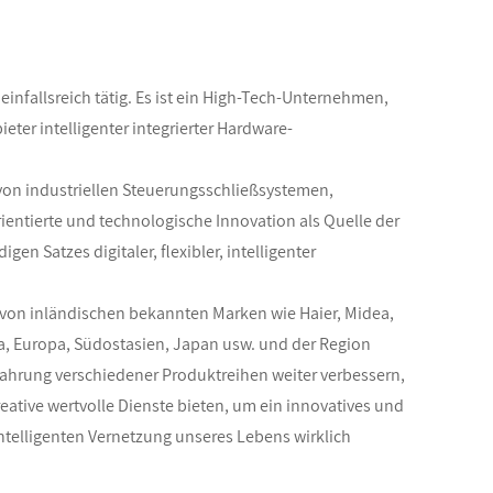
einfallsreich tätig. Es ist ein High-Tech-Unternehmen,
eter intelligenter integrierter Hardware-
 von industriellen Steuerungsschließsystemen,
entierte und technologische Innovation als Quelle der
 Satzes digitaler, flexibler, intelligenter
 von inländischen bekannten Marken wie Haier, Midea,
ka, Europa, Südostasien, Japan usw. und der Region
rfahrung verschiedener Produktreihen weiter verbessern,
ative wertvolle Dienste bieten, um ein innovatives und
ntelligenten Vernetzung unseres Lebens wirklich