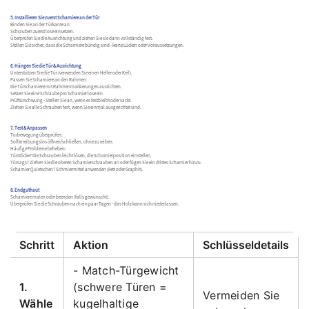
5. Installieren Sie zuerst Scharniere an der Tür
Binden Sie an der Türkante an:
Schrauben zuerst lose einsetzen.
Überprüfen Sie die Ausrichtung und ziehen Sie sie dann vollständig fest.
Stellen Sie sicher, dass die Scharniere bündig sind - keine Lücken oder Voraussetzungen.
6. Hängen Sie die Tür & Ausrichtung
Unterstützen Sie die Tür (verwenden Sie einen Helfer oder Keil).
Passen Sie Scharniere an den Rahmen:
Die Türscharniere mit Rahmenmarkierungen ausrichten.
Setzen Sie eine Schraube pro Scharnier lose ein.
Prüftürschwung - Stellen Sie an, wenn es festbleibt oder sackt.
Ziehen Sie alle Schrauben fest, wenn Sie einmal ausgerichtet sind.
7. Test & Anpassen
Türbewegung überprüfen:
Sollte reibungslos öffnen/schließen, ohne zu reiben.
Häufige Probleme beheben:
Türstöcke? Die Schrauben leicht lösen, die Scharnierposition einstellen.
Türsags? Ziehen Sie die oberen Scharnierschrauben an oder fügen Sie ein drittes Scharnier hinzu.
Scharnier Quietschen? Schmiermittel anwenden (Fett oder Graphit).
8. Endguthaut
Scharniere malen oder beenden (falls gewünscht).
Überprüfen Sie die Schrauben nach ein paar Tagen - das Holz kann sich niederlassen.
Schritt
Aktion
Schlüsseldetails
- Match-Türgewicht
1.
(schwere Türen =
Vermeiden Sie
Wähle
kugelhaltige