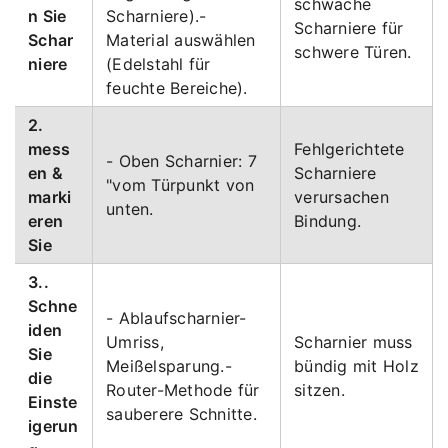
schwache
n Sie
Scharniere).-
Scharniere für
Schar
Material auswählen
schwere Türen.
niere
(Edelstahl für
feuchte Bereiche).
2.
mess
Fehlgerichtete
- Oben Scharnier: 7
en &
Scharniere
"vom Türpunkt von
marki
verursachen
unten.
eren
Bindung.
Sie
3..
Schne
- Ablaufscharnier-
iden
Umriss,
Scharnier muss
Sie
Meißelsparung.-
bündig mit Holz
die
Router-Methode für
sitzen.
Einste
sauberere Schnitte.
igerun