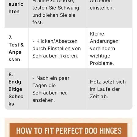
Frame-Seite lose,
Anziehen
ausric
testen Sie Schwung
einstellen.
hten
und ziehen Sie sie
fest.
Kleine
7.
- Klicken/Absetzen
Änderungen
Test &
durch Einstellen von
verhindern
Anpa
Schrauben fixieren.
wichtige
ssen
Probleme.
8.
- Nach ein paar
Endg
Holz setzt sich
Tagen die
ültige
im Laufe der
Schrauben neu
Schec
Zeit ab.
anziehen.
ks