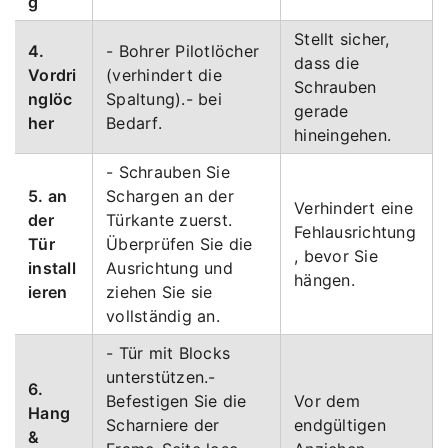
g
Stellt sicher,
4.
- Bohrer Pilotlöcher
dass die
Vordri
(verhindert die
Schrauben
nglöc
Spaltung).- bei
gerade
her
Bedarf.
hineingehen.
- Schrauben Sie
5. an
Schargen an der
Verhindert eine
der
Türkante zuerst.
Fehlausrichtung
Tür
Überprüfen Sie die
, bevor Sie
install
Ausrichtung und
hängen.
ieren
ziehen Sie sie
vollständig an.
- Tür mit Blocks
unterstützen.-
6.
Befestigen Sie die
Vor dem
Hang
Scharniere der
endgültigen
&