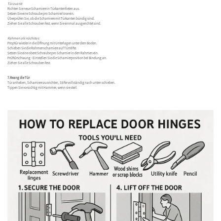
Tür zuerst:
Richten Sie neue Scharniere in Türkantenfieten aus.
Setzen Sie eine Schraube pro Scharnier lose ein.
Überprüfen Sie, ob die Scharniere mit Türkanten bündig sind.
Ziehen Sie alle Schrauben fest, wenn Sie einmal ausgerichtet sind.
Rahmen als nächstes:
Proptür wieder in die Öffnung mit Unterlagen unter dem Boden.
Schieben Sie die Rahmenscharniere auf Türstifte.
Setzen Sie eine obere Schraube pro Scharnier in den Rahmen ein.
Prüftürschwung - Einstellen Sie die Scharnierposition bei Bindung an.
Ziehen Sie alle Schrauben fest.
7.Reang die Tür
Tür anheben, Scharniere ausrichten, Stifte vollständig nach unten schieben.
Tippen Sie vorsichtig mit Hammer, wenn sie steif.