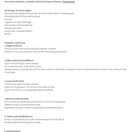
Hier ist eine praktische, Schritt-für-Schritt-Anleitung zum Ersetzen
Türscharniere
:
Werkzeuge, die Sie benötigen
Ersatzscharniere (übereinstimmen die vorhandene Größe: Messen Sie Breite/Länge)
Schraubendreher (Phillips oder Flachkopf)
Hammer
Nagelpunsch oder dicker Nagel
Holzscheiben oder Schrottblöcke
Versorgungsmesser
Zange (wenn Schraubenstreifen)
Bleistift
Schritt-für-Schritt-Ersatz
1. Zeugen Sie die Tür
Kritischer Schritt: Marmeladeholzblöcke unter dem Türboden.
Entfernen Sie das Haustopformel, wenn es den Scharnierzugang blockiert.
2. Geben Sie die Scharnierstifte auf
Legen Sie Punch/Nagel unter Nadelkopf.
Nach oben hämmern, bis der Stift aussieht.
Gesteckt? Sprühen Sie die WD-40 auf die Pin-Basis, warten Sie 10 Minuten und tippen Sie dann von der Scharnier von Seite zu Seite, während Sie die
Tür anheben.
3. Lassen Sie die Tür ab
Greife Tür fest, neigen Sie oben auf Sie zu.
Heben Sie sich gerade an, um sich von Scharnieren zu lösen.
Legen Sie die Tür flach auf Sägebotten/stabile Oberfläche.
4. Rennen Sie alte Scharniere
Die Tür-Seiten-Scharniere zuerst abschrauben (an die Türkante befestigt).
Entfernen Sie dann die Rahmenscharniere.
Abgestellte Schrauben? Köpfe mit Zange während des Drehens greifen.
5. Tenden Sie die Oberflächen vor
Kratzen Sie alte Farbe/Gunk aus den Scharniermesser mit Utility -Messer.
Sandholzhöhlen leicht für glatten Kontakt.
6. Neue Scharniere