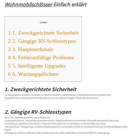
Wohnmobilschlösser
Einfach erklärt
Content
1
1. Zweckgerichtete Sicherheit
2
2. Gängige RV-Schlosstypen
3
3. Hauptmerkmale
4
4. Fehleranfällige Probleme
5
5. Intelligente Upgrades
6
6. Wartungspflichten
1. Zweckgerichtete Sicherheit
Fahrzeugspezifisches Design: Entwickelt, um Straßenvibrationen, Wetterextremen und Diebstahlversuchen standzuhalten.
Doppelter Schutz: Sichert sowohl vor Einbrüchen als auch vor unbeabsichtigtem Öffnen während der Fahrt.
2. Gängige RV-Schlosstypen
Geben Sie „Verwendungsort“ ein, wie es funktioniert
Eingangstürschlösser – Haupteingang des Wohnmobils – Riegelkombination mit Schlüssel; oft doppelt verschraubt (oben/unten)
Fachschlösser, Lagerfächer, Generatoren, Unterputz-Schlüsselzylinder; Um 90° drehen, um die Verriegelung zu lösen
„Fahrradschloss“-Verriegelungen, äußere Aufbewahrungsrohre, ummantelte Schließe im Vorhängeschloss-Stil; blockiert die Bewegung des
Riegels
Notausgang Schlafzimmerfenster/-luken Druckstange innen, außen verschließbar; immer beschriftet mit „Notausgang“