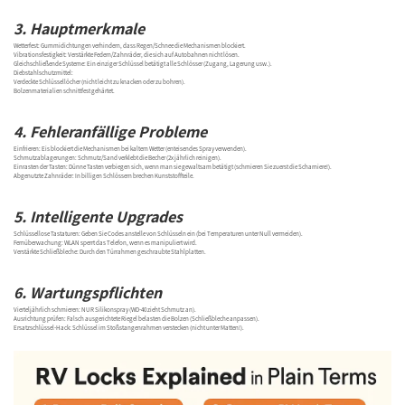
3. Hauptmerkmale
Wetterfest: Gummidichtungen verhindern, dass Regen/Schnee die Mechanismen blockiert.
Vibrationsfestigkeit: Verstärkte Federn/Zahnräder, die sich auf Autobahnen nicht lösen.
Gleichschließende Systeme: Ein einziger Schlüssel betätigt alle Schlösser (Zugang, Lagerung usw.).
Diebstahlschutzmittel:
Verdeckte Schlüssellöcher (nicht leicht zu knacken oder zu bohren).
Bolzenmaterialien schnittfest gehärtet.
4. Fehleranfällige Probleme
Einfrieren: Eis blockiert die Mechanismen bei kaltem Wetter (enteisendes Spray verwenden).
Schmutzablagerungen: Schmutz/Sand verklebt die Becher (2x jährlich reinigen).
Einrasten der Tasten: Dünne Tasten verbiegen sich, wenn man sie gewaltsam betätigt (schmieren Sie zuerst die Scharniere!).
Abgenutzte Zahnräder: In billigen Schlössern brechen Kunststoffteile.
5. Intelligente Upgrades
Schlüssellose Tastaturen: Geben Sie Codes anstelle von Schlüsseln ein (bei Temperaturen unter Null vermeiden).
Fernüberwachung: WLAN sperrt das Telefon, wenn es manipuliert wird.
Verstärkte Schließbleche: Durch den Türrahmen geschraubte Stahlplatten.
6. Wartungspflichten
Vierteljährlich schmieren: NUR Silikonspray (WD-40 zieht Schmutz an).
Ausrichtung prüfen: Falsch ausgerichtete Riegel belasten die Bolzen (Schließbleche anpassen).
Ersatzschlüssel-Hack: Schlüssel im Stoßstangenrahmen verstecken (nicht unter Matten!).