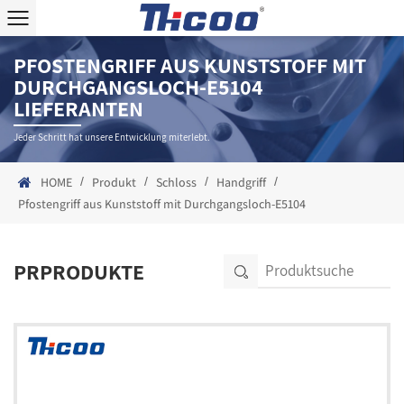
PFOSTENGRIFF AUS KUNSTSTOFF MIT
DURCHGANGSLOCH-E5104
LIEFERANTEN
Jeder Schritt hat unsere Entwicklung miterlebt.
/
/
/
/
HOME
Produkt
Schloss
Handgriff
Pfostengriff aus Kunststoff mit Durchgangsloch-E5104
PRPRODUKTE