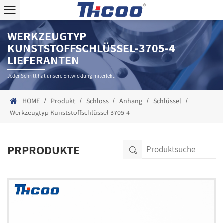
WERKZEUGTYP
KUNSTSTOFFSCHLÜSSEL-3705-4
LIEFERANTEN
Jeder Schritt hat unsere Entwicklung miterlebt.
/
/
/
/
/
HOME
Produkt
Schloss
Anhang
Schlüssel
Werkzeugtyp Kunststoffschlüssel-3705-4
PRPRODUKTE