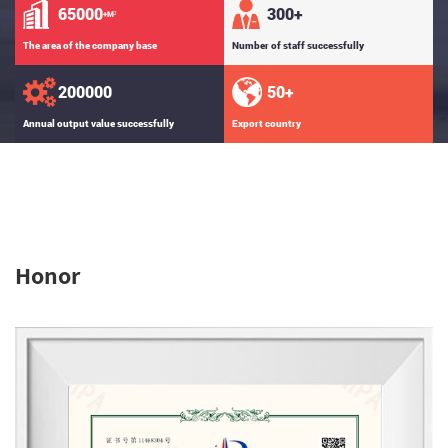
65000
300
+
+M²
The area of the company base
Number of staff successfully
200000
50
+
Annual output value successfully
Export country
Honor