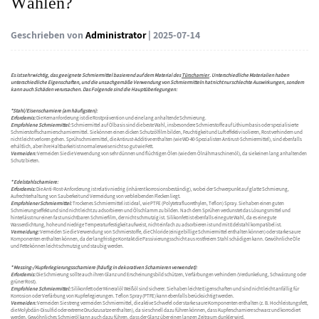
Wählen?
Geschrieben von
Administrator
| 2025-07-14
Es ist sehr wichtig, das geeignete Schmiermittel basierend auf dem Material des
Türscharnier
. Unterschiedliche Materialien haben
unterschiedliche Eigenschaften, und die unsachgemäße Verwendung von Schmiermitteln hat nicht nur schlechte Auswirkungen, sondern
kann auch Schäden verursachen. Das Folgende sind die Hauptüberlegungen:
*Stahl/Eisenscharniere (am häufigsten):
Erfordernis:
Die Kernanforderung ist die Rostprävention und eine lang anhaltende Schmierung.
Empfohlene Schmiermittel:
Schmiermittel auf Ölbasis sind die beste Wahl, insbesondere Schmierstoffe auf Lithiumbasis oder spezialisierte
Schmierstoffscharnierscharniermittel. Sie können einen dicken Schutzölfilm bilden, Feuchtigkeit und Luft effektiv isolieren, Rost verhindern und
nicht leicht verloren gehen. Sprühschmiermittel, die Antirust-Additive enthalten (wie WD-40-Spezialisten Antirust-Schmiermittel), sind ebenfalls
erhältlich, aber ihre Haltbarkeit ist normalerweise nicht so gut wie Fett.
Vermeiden:
Vermeiden Sie die Verwendung von sehr dünnen und flüchtigen Ölen (wie dem Ölnähmaschinenöl), da sie keinen lang anhaltenden
Schutz bieten.
*
Edelstahlscharniere:
Erfordernis:
Die Anti-Rost-Anforderung ist relativ niedrig (inhärent korrosionsbeständig), wobei der Schwerpunkt auf glatte Schmierung,
Aufrechterhaltung von Sauberkeit und Vermeidung von verbleibenden Flecken liegt.
Empfohlener Schmiermittel:
Trockenes Schmiermittel ist ideal, wie PTFE (Polytetrafluorethylen, Teflon) Spray. Sie haben einen guten
Schmierungseffekt und sind nicht leicht zu adsorbieren und Ölschlamm zu bilden. Nach dem Sprühen verdunstet das Lösungsmittel und
hinterlässt nur einen fast unsichtbaren Schmierfilm, der nicht schmutzig ist. Silikonfett ist ebenfalls eine gute Wahl, da es eine gute
Wasserdichtung, hohe und niedrige Temperaturfestigkeit aufweist, nicht einfach zu adsorbieren ist und mit Edelstahl kompatibel ist.
Vermeidung:
Vermeiden Sie die Verwendung von Schmierstoffe, die Chloride (einige billige Schmiermittel enthalten können) oder starke saure
Komponenten enthalten können, da der langfristige Kontakt die Passivierungsschicht aus rostfreiem Stahl schädigen kann. Gewöhnliche Öle
und Fette können leicht schmutzig und staubig werden.
*
Messing-/Kupferlegierungsscharniere (häufig in dekorativen Scharnieren verwendet):
Erfordernis:
Die Schmierung sollte auch ihren Glanz und Erscheinungsbild schützen, Verfärbungen verhindern (Verdunkelung, Schwärzung oder
grüner Rost).
Empfohlene Schmiermittel:
Silikonfett oder Mineralöl Weißöl sind sicherer. Sie haben leichte Eigenschaften und sind nicht leicht anfällig für
Korrosion oder Verfärbung von Kupferlegierungen. Teflon Spray (PTFE) kann ebenfalls berücksichtigt werden.
Vermeiden:
Vermeiden Sie streng vermeiden Schmiermittel, die aktive Schwefel oder starke saure Komponenten enthalten (z. B. Hochleistungsfett,
die Molybdän-Disulfid oder extreme Druckzusatze enthalten), da sie schnell dazu führen können, dass Kupferscharniere schwarz und korrodiert
werden. Gewöhnliches Schmieröl kann auch dazu führen, dass der Glanz über einen langen Zeitraum dunkler wird.