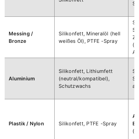
Sc
Sc
Sc
Messing /
Silikonfett, Mineralöl (hell
Zu
Bronze
weißes Öl), PTFE -Spray
(v
An
Silikonfett, Lithiumfett
St
Aluminium
(neutral/kompatibel),
Sc
Schutzwachs
ad
Al
Plastik / Nylon
Silikonfett, PTFE -Spray
Er
(S