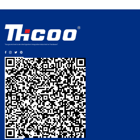
"Ausgezeichnet in der intelligenten Integration industrieller Hardware."